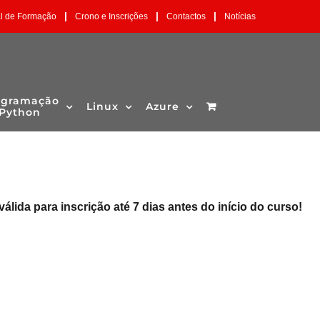
|
|
|
al de Formação
Crono e Inscrições
Contactos
Notícias
ogramação
Linux
Azure
Python
válida para inscrição até 7 dias antes do início do curso!