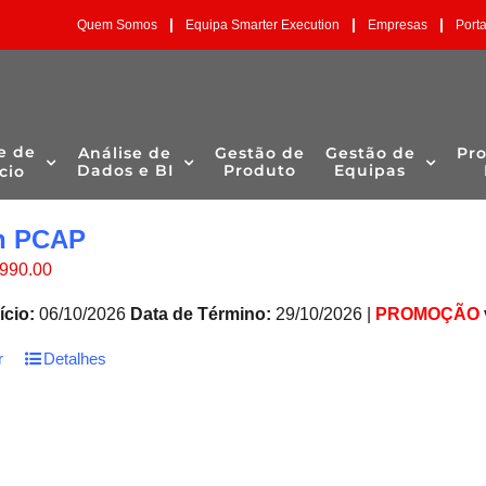
|
|
|
Quem Somos
Equipa Smarter Execution
Empresas
Port
e de
Análise de
Gestão de
Gestão de
Pr
Dados e BI
Produto
Equipas
cio
n PCAP
O
O
990.00
reço
preço
riginal
atual
ício:
06/10/2026
Data de Término:
29/10/2026 |
PROMOÇÃO
ra:
é:
1,200.00.
€990.00.
r
Detalhes