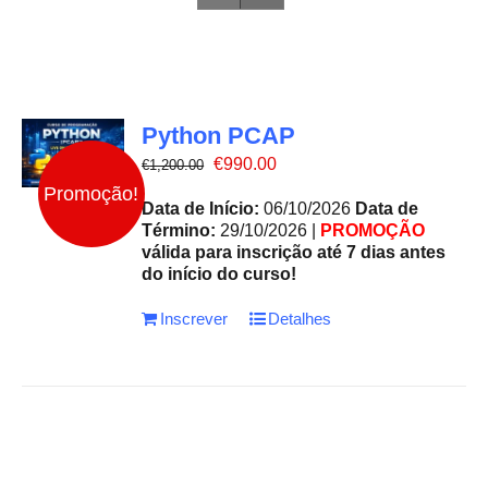
Python PCAP
O
O
€
990.00
€
1,200.00
preço
preço
Promoção!
original
atual
Data de Início:
06/10/2026
Data de
era:
é:
Término:
29/10/2026 |
PROMOÇÃO
€1,200.00.
€990.00.
válida para inscrição até 7 dias antes
do início do curso!
Inscrever
Detalhes