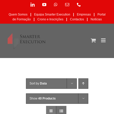
Skip
LinkedIn
YouTube
WhatsApp
Email
Phone
to
(necessário
content
mas
|
|
|
Quem Somos
Equipa Smarter Execution
Empresas
Portal
não
|
|
|
de Formação
Crono e Inscrições
Contactos
Notícias
publicado)
Sort by
Data
Show
40 Products