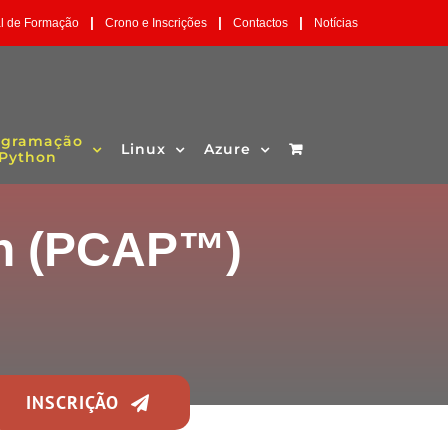
|
|
|
al de Formação
Crono e Inscrições
Contactos
Notícias
ogramação
Linux
Azure
Python
on (PCAP™)
INSCRIÇÃO