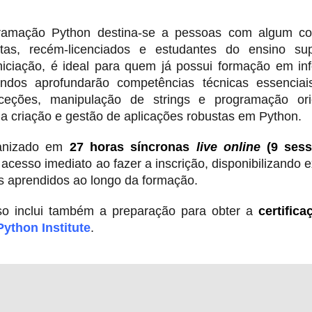
amação Python destina-se a pessoas com algum con
datas, recém-licenciados e estudantes do ensino su
iciação, é ideal para quem já possui formação em in
ndos aprofundarão competências técnicas essenciai
ceções, manipulação de strings e programação ori
a criação e gestão de aplicações robustas em Python.
ganizado em
27 horas síncronas
live online
(9 sess
 acesso imediato ao fazer a inscrição, disponibilizando e
os aprendidos ao longo da formação.
so inclui também a preparação para obter a
certific
Python Institute
.