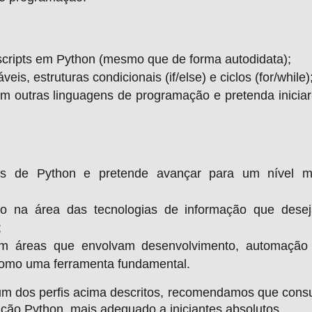
scripts em Python (mesmo que de forma autodidata);
s, estruturas condicionais (if/else) e ciclos (for/while)
em outras linguagens de programação e pretenda iniciar
ios de Python e pretende avançar para um nível m
ão na área das tecnologias de informação que dese
;
em áreas que envolvam desenvolvimento, automação
como uma ferramenta fundamental.
m dos perfis acima descritos, recomendamos que consu
ação Python, mais adequado a iniciantes absolutos.