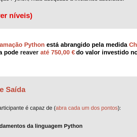
ver níveis)
ramação Python
está abrangido pela medida
Che
a pode
reaver
até 750,00 €
do valor investido n
e Saída
rticipante é capaz de (
abra cada um dos pontos
)
:
undamentos da linguagem Python