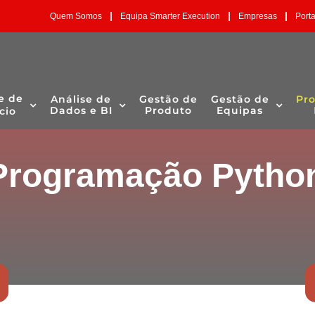
|
|
|
Quem Somos
Equipa Smarter Execution
Empresas
Port
e de
Análise de
Gestão de
Gestão de
Pr
Dados e BI
Produto
Equipas
cio
Programação Pyth