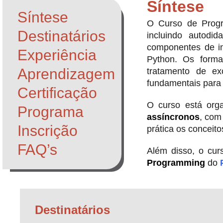
Síntese
Síntese
O Curso de Progr
Destinatários
incluindo autodi
componentes de in
Experiência
Python. Os forma
Aprendizagem
tratamento de ex
fundamentais para 
Certificação
O curso está or
Programa
assíncronos
, com
Inscrição
prática os conceit
FAQ’s
Além disso, o cur
Programming
do
Destinatários