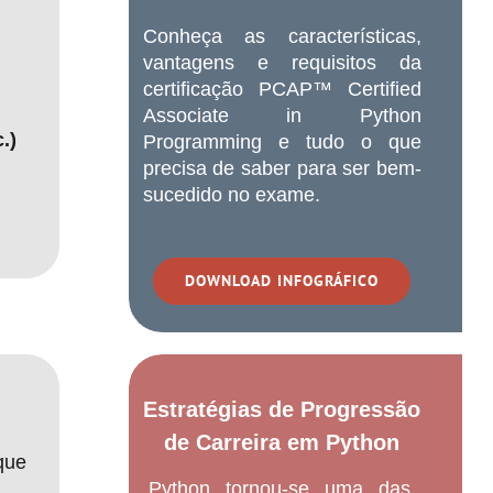
Conheça as características,
vantagens e requisitos da
certificação PCAP™ Certified
Associate in Python
.)
Programming e tudo o que
precisa de saber para ser bem-
sucedido no exame.
DOWNLOAD INFOGRÁFICO
Estratégias de Progressão
de Carreira em Python
que
Python tornou-se uma das