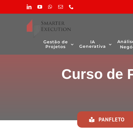
Skip
LinkedIn
YouTube
WhatsApp
Email
Phone
to
(necessário
content
mas
não
publicado)
Anális
Gestão de
IA
Generativa
Projetos
Negó
Curso de 
PANFLETO