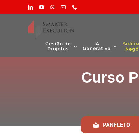
Skip
LinkedIn
YouTube
WhatsApp
Email
Phone
to
(necessário
content
mas
não
publicado)
Anális
Gestão de
IA
Generativa
Projetos
Negó
Curso P
PANFLETO