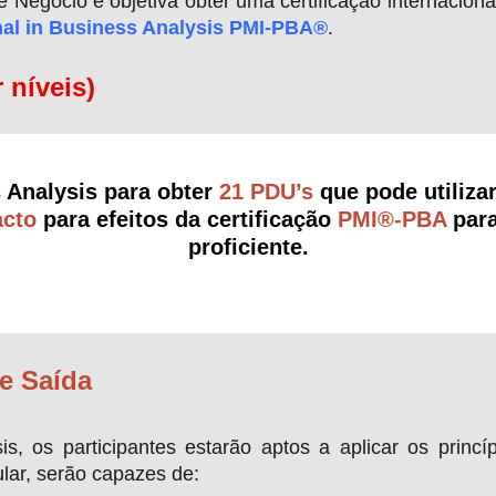
 Negócio e objetiva obter uma certificação internaciona
nal in Business Analysis PMI-PBA®
.
r níveis)
s Analysis para obter
21 PDU’s
que pode utilizar
acto
para efeitos da certificação
PMI®-PBA
para
proficiente.
e Saída
is, os participantes estarão aptos a aplicar os prin
ular, serão capazes de: