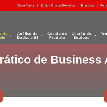
|
|
|
Quem Somos
Equipa Smarter Execution
Empresas
Port
e de
Análise de
Gestão de
Gestão de
Pr
Dados e BI
Produto
Equipas
cio
rático de Business 