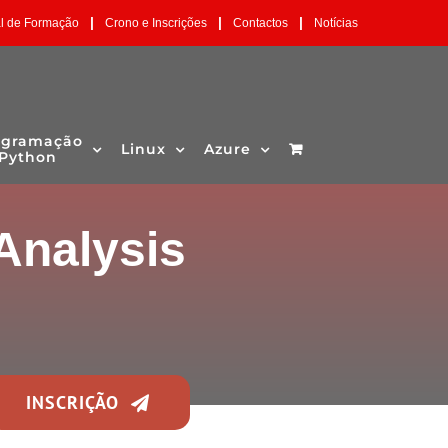
|
|
|
al de Formação
Crono e Inscrições
Contactos
Notícias
ogramação
Linux
Azure
Python
Analysis
INSCRIÇÃO