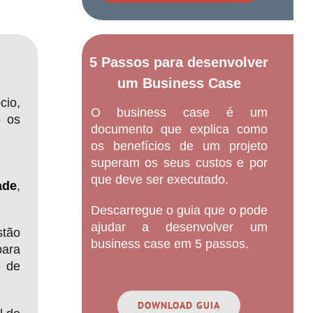
5 Passos para desenvolver
um Business Case
cio,
O business case é um
e os
documento que explica como
os benefícios de um projeto
superam os seus custos e por
que deve ser executado.
ade
,
Descarregue o guia que o pode
ajudar a desenvolver um
stão
business case em 5 passos.
para
e de
DOWNLOAD GUIA