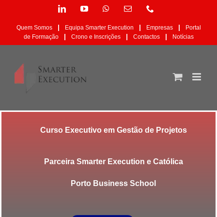
Skip
LinkedIn
YouTube
WhatsApp
Email
Phone
to
(necessário
content
mas
|
|
|
Quem Somos
Equipa Smarter Execution
Empresas
Portal
não
|
|
|
de Formação
Crono e Inscrições
Contactos
Notícias
publicado)
Curso Executivo em Gestão de Projetos
Parceira Smarter Execution e Católica
Porto Business School