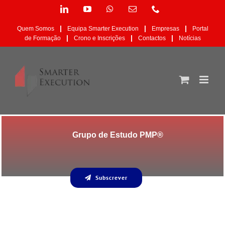
Skip
LinkedIn
YouTube
WhatsApp
Email
Phone
to
(necessário
content
mas
|
|
|
Quem Somos
Equipa Smarter Execution
Empresas
Portal
não
|
|
|
de Formação
Crono e Inscrições
Contactos
Notícias
publicado)
Grupo de Estudo PMP®
Subscrever