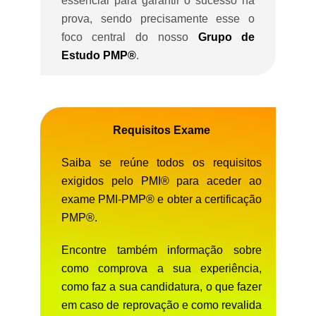
essencial para garantir o sucesso na
prova, sendo precisamente esse o
foco central do nosso
Grupo de
Estudo PMP®
.
Requisitos Exame
Saiba se reúne todos os requisitos
exigidos pelo PMI® para aceder ao
exame PMI-PMP® e obter a certificação
PMP®.
Encontre também informação sobre
como comprova a sua experiência,
como faz a sua candidatura, o que fazer
em caso de reprovação e como revalida