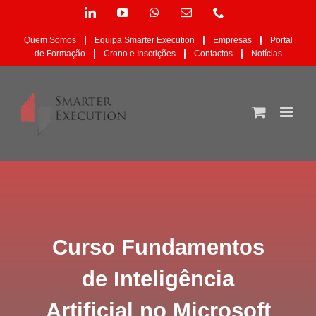
Skip
LinkedIn
YouTube
WhatsApp
Email
Phone
to
(necessário
content
mas
|
|
|
Quem Somos
Equipa Smarter Execution
Empresas
Portal
não
|
|
|
de Formação
Crono e Inscrições
Contactos
Notícias
publicado)
Curso Fundamentos
de Inteligência
Artificial no Microsoft