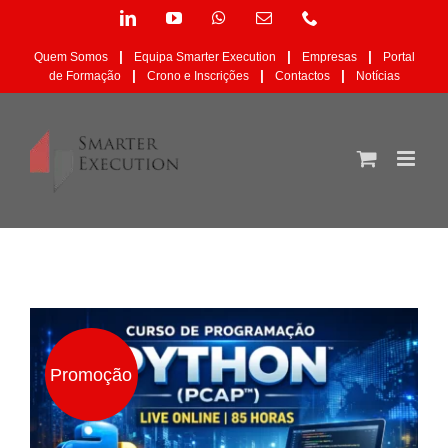
Skip
LinkedIn
YouTube
WhatsApp
Email
Phone
to
(necessário
content
mas
|
|
|
Quem Somos
Equipa Smarter Execution
Empresas
Portal
não
|
|
|
de Formação
Crono e Inscrições
Contactos
Notícias
publicado)
Promoção