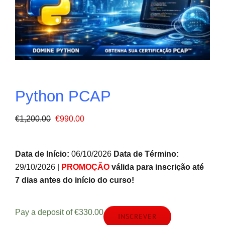
Python PCAP
O
O
€
1,200.00
€
990.00
preço
preço
original
atual
Data de Início:
06/10/2026
Data de Término:
era:
é:
29/10/2026 |
PROMOÇÃO
válida para inscrição até
€1,200.00.
€990.00.
7 dias antes do início do curso!
Pay a deposit of
€
330.00
INSCREVER