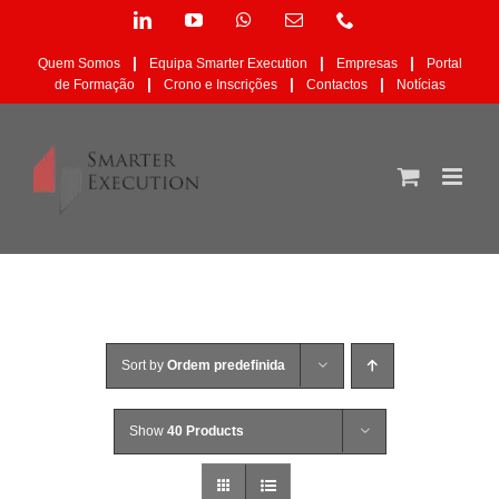
Skip
LinkedIn
YouTube
WhatsApp
Email
Phone
to
(necessário
content
mas
|
|
|
Quem Somos
Equipa Smarter Execution
Empresas
Portal
não
|
|
|
de Formação
Crono e Inscrições
Contactos
Notícias
publicado)
Sort by
Ordem predefinida
Show
40 Products