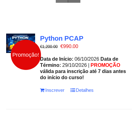
Python PCAP
O
O
€
990.00
€
1,200.00
preço
preço
Promoção!
original
atual
Data de Início:
06/10/2026
Data de
era:
é:
Término:
29/10/2026 |
PROMOÇÃO
€1,200.00.
€990.00.
válida para inscrição até 7 dias antes
do início do curso!
Inscrever
Detalhes