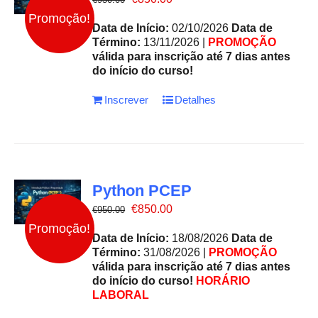
preço
preço
Promoção!
original
atual
Data de Início:
02/10/2026
Data de
era:
é:
Término:
13/11/2026 |
PROMOÇÃO
€950.00.
€850.00.
válida para inscrição até 7 dias antes
do início do curso!
Inscrever
Detalhes
Python PCEP
O
O
€
850.00
€
950.00
preço
preço
Promoção!
original
atual
Data de Início:
18/08/2026
Data de
era:
é:
Término:
31/08/2026 |
PROMOÇÃO
€950.00.
€850.00.
válida para inscrição até 7 dias antes
do início do curso!
HORÁRIO
LABORAL