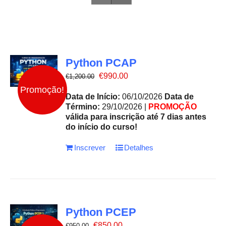
Python PCAP
O
O
€
990.00
€
1,200.00
preço
preço
Promoção!
original
atual
Data de Início:
06/10/2026
Data de
era:
é:
Término:
29/10/2026 |
PROMOÇÃO
€1,200.00.
€990.00.
válida para inscrição até 7 dias antes
do início do curso!
Inscrever
Detalhes
Python PCEP
O
O
€
850.00
€
950.00