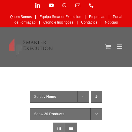
Skip
LinkedIn
YouTube
WhatsApp
Email
Phone
to
(necessário
content
mas
|
|
|
Quem Somos
Equipa Smarter Execution
Empresas
Portal
não
|
|
|
de Formação
Crono e Inscrições
Contactos
Notícias
publicado)
Sort by
Nome
Show
20 Products