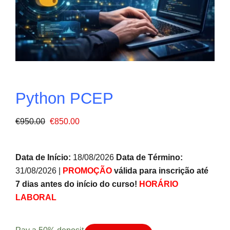
Python PCEP
O
O
€
950.00
€
850.00
preço
preço
original
atual
Data de Início:
18/08/2026
Data de Término:
era:
é:
31/08/2026 |
PROMOÇÃO
válida para inscrição até
€950.00.
€850.00.
7 dias antes do início do curso!
HORÁRIO
LABORAL