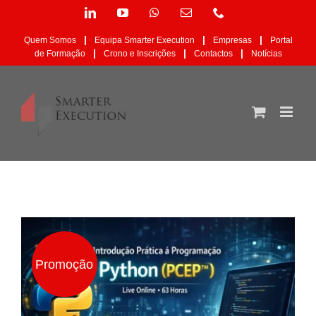
Skip
LinkedIn
YouTube
WhatsApp
Email
Phone
to
(necessário
content
mas
|
|
|
Quem Somos
Equipa Smarter Execution
Empresas
Portal
não
|
|
|
de Formação
Crono e Inscrições
Contactos
Notícias
publicado)
Promoção