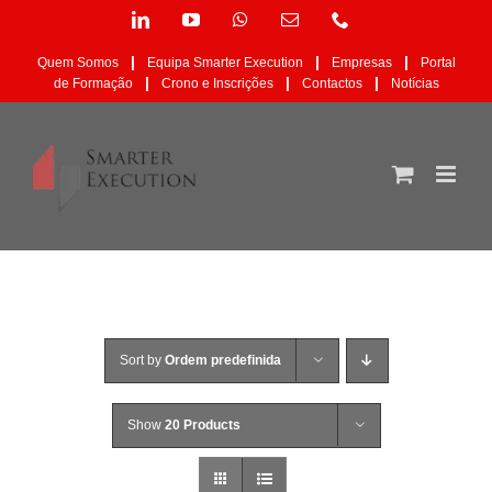
Skip
LinkedIn
YouTube
WhatsApp
Email
Phone
to
(necessário
content
mas
|
|
|
Quem Somos
Equipa Smarter Execution
Empresas
Portal
não
|
|
|
de Formação
Crono e Inscrições
Contactos
Notícias
publicado)
Sort by
Ordem predefinida
Show
20 Products