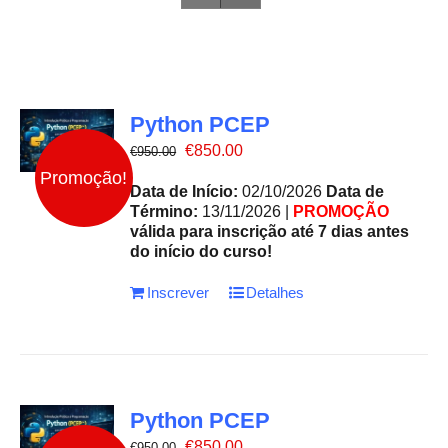
Python PCEP
O
O
€
850.00
€
950.00
preço
preço
Promoção!
original
atual
Data de Início:
02/10/2026
Data de
era:
é:
Término:
13/11/2026 |
PROMOÇÃO
€950.00.
€850.00.
válida para inscrição até 7 dias antes
do início do curso!
Inscrever
Detalhes
Python PCEP
O
O
€
850.00
€
950.00