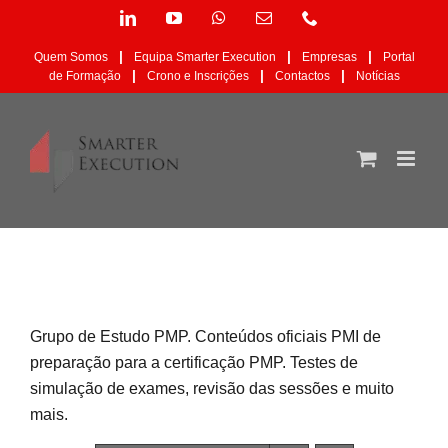
Skip
LinkedIn
YouTube
WhatsApp
Email
Phone
to
(necessário
content
mas
|
|
|
Quem Somos
Equipa Smarter Execution
Empresas
Portal
não
|
|
|
de Formação
Crono e Inscrições
Contactos
Notícias
publicado)
Grupo de Estudo PMP. Conteúdos oficiais PMI de
preparação para a certificação PMP. Testes de
simulação de exames, revisão das sessões e muito
mais.