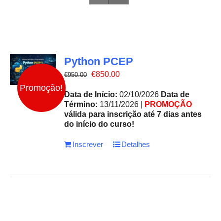
Python PCEP
O
O
€
850.00
€
950.00
preço
preço
Promoção!
original
atual
Data de Início:
02/10/2026
Data de
era:
é:
Término:
13/11/2026 |
PROMOÇÃO
€950.00.
€850.00.
válida para inscrição até 7 dias antes
do início do curso!
Inscrever
Detalhes