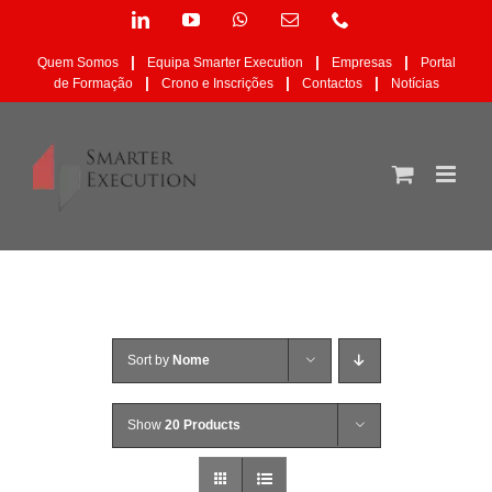
Skip
LinkedIn
YouTube
WhatsApp
Email
Phone
to
(necessário
content
mas
|
|
|
Quem Somos
Equipa Smarter Execution
Empresas
Portal
não
|
|
|
de Formação
Crono e Inscrições
Contactos
Notícias
publicado)
Sort by
Nome
Show
20 Products