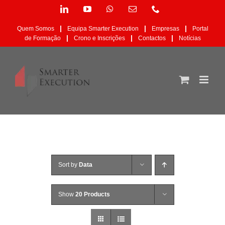
Skip
LinkedIn
YouTube
WhatsApp
Email
Phone
to
(necessário
content
mas
|
|
|
Quem Somos
Equipa Smarter Execution
Empresas
Portal
não
|
|
|
de Formação
Crono e Inscrições
Contactos
Notícias
publicado)
Sort by
Data
Show
20 Products