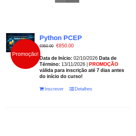
Python PCEP
O
O
€
850.00
€
950.00
preço
preço
Promoção!
original
atual
Data de Início:
02/10/2026
Data de
era:
é:
Término:
13/11/2026 |
PROMOÇÃO
€950.00.
€850.00.
válida para inscrição até 7 dias antes
do início do curso!
Inscrever
Detalhes