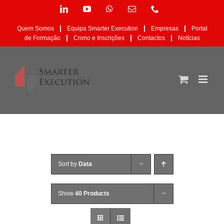
Skip
LinkedIn
YouTube
WhatsApp
Email
Phone
to
(necessário
content
mas
|
|
|
Quem Somos
Equipa Smarter Execution
Empresas
Portal
não
|
|
|
de Formação
Crono e Inscrições
Contactos
Notícias
publicado)
Sort by
Data
Show
40 Products