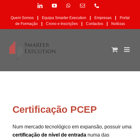
Skip
LinkedIn
YouTube
WhatsApp
Email
Phone
to
(necessário
content
mas
|
|
|
Quem Somos
Equipa Smarter Execution
Empresas
Portal
não
|
|
|
de Formação
Crono e Inscrições
Contactos
Notícias
publicado)
Certificação PCEP
Num mercado tecnológico em expansão, possuir uma
certificação de nível de entrada
numa das