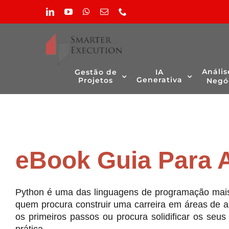
Skip
LinkedIn
YouTube
WhatsApp
Email
Phone
to
(necessário
content
mas
não
publicado)
Anális
Gestão de
IA
Generativa
Projetos
Negó
eBook Guia Para 
Python é uma das linguagens de programação mais p
quem procura construir uma carreira em áreas de a
os primeiros passos ou procura solidificar os seus