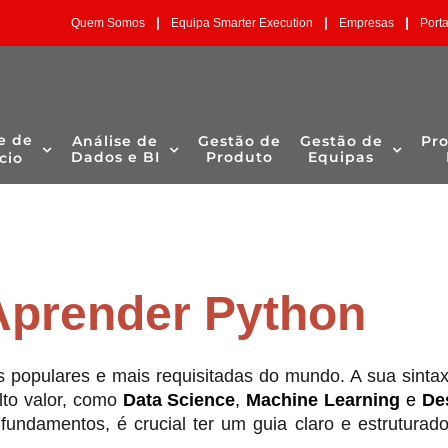
|
|
|
Quem Somos
Equipa Smarter Execution
Empresas
Port
e de
Análise de
Gestão de
Gestão de
Pr
Dados e BI
Produto
Equipas
cio
Aprender Python
opulares e mais requisitadas do mundo. A sua sintaxe
lto valor, como
Data Science
,
Machine Learning
e
De
 fundamentos, é crucial ter um guia claro e estrutura