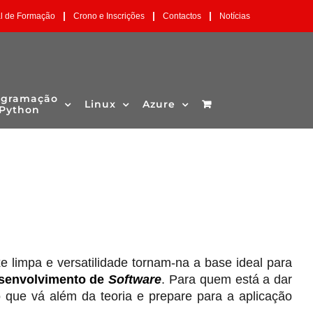
|
|
|
al de Formação
Crono e Inscrições
Contactos
Notícias
ogramação
Linux
Azure
Python
 limpa e versatilidade tornam-na a base ideal para
senvolvimento de
Software
. Para quem está a dar
do que vá além da teoria e prepare para a aplicação