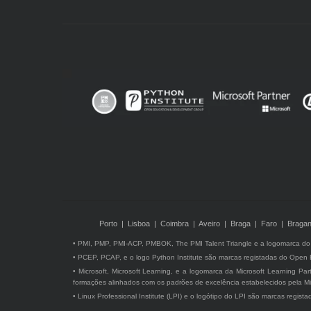
Porto | Lisboa | Coimbra | Aveiro | Braga | Faro | Bragan
• PMI, PMP, PMI-ACP, PMBOK, The PMI Talent Triangle e a logomarca do P
• PCEP, PCAP, e o logo Python Institute são marcas registadas do Open
• Microsoft, Microsoft Learning, e a logomarca da Microsoft Learning Pa
formações alinhados com os padrões de excelência estabelecidos pela Mi
• Linux Professional Institute (LPI) e o logótipo do LPI são marcas regist