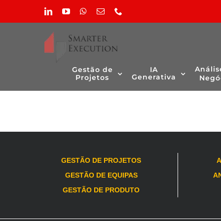
Skip
LinkedIn
YouTube
WhatsApp
Email
Phone
to
(necessário
content
mas
não
publicado)
Não foram encontrados produtos correspondentes à s
Anális
Gestão de
IA
Generativa
Projetos
Negó
GESTÃO DE PROJETOS
A
GESTÃO DE EQUIPAS
AN
GESTÃO DE PRODUTO