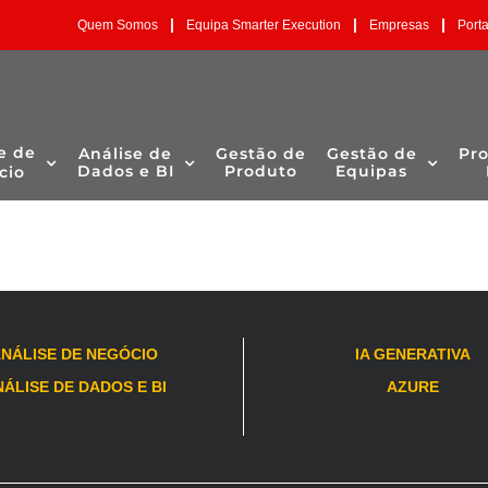
|
|
|
Quem Somos
Equipa Smarter Execution
Empresas
Port
ua pesquisa.
e de
Análise de
Gestão de
Gestão de
Pr
Dados e BI
Produto
Equipas
cio
NÁLISE DE NEGÓCIO
IA GENERATIVA
ÁLISE DE DADOS E BI
AZURE