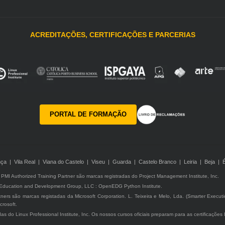
ACREDITAÇÕES, CERTIFICAÇÕES E PARCERIAS
PORTAL DE FORMAÇÃO
ça | Vila Real | Viana do Castelo | Viseu | Guarda | Castelo Branco | Leiria | Beja | 
MI Authorized Training Partner são marcas registradas do Project Management Institute, Inc.
 Education and Development Group, LLC : OpenEDG Python Institute.
rtners são marcas registadas da Microsoft Corporation. L. Teixeira e Melo, Lda. (Smarter Execut
crosoft.
adas do Linux Professional Institute, Inc. Os nossos cursos oficiais preparam para as certificaçõe