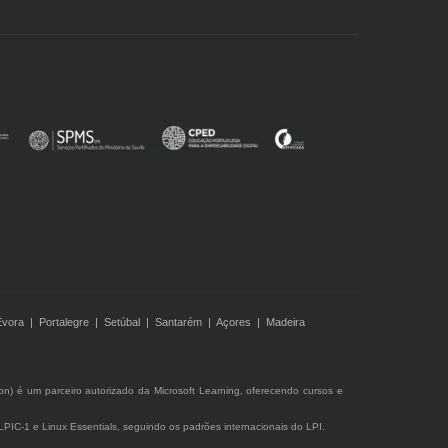
Évora | Portalegre | Setúbal | Santarém | Açores | Madeira
ion) é um parceiro autorizado da Microsoft Learning, oferecendo cursos e
s LPIC-1 e Linux Essentials, seguindo os padrões internacionais do LPI.