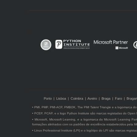
Porto | Lisboa | Coimbra | Aveiro | Braga | Faro | Bragan
• PMI, PMP, PMI-ACP, PMBOK, The PMI Talent Triangle e a logomarca do P
• PCEP, PCAP, e o logo Python Institute são marcas registadas do Open
• Microsoft, Microsoft Learning, e a logomarca da Microsoft Learning Pa
formações alinhados com os padrões de excelência estabelecidos pela Mi
• Linux Professional Institute (LPI) e o logótipo do LPI são marcas regist