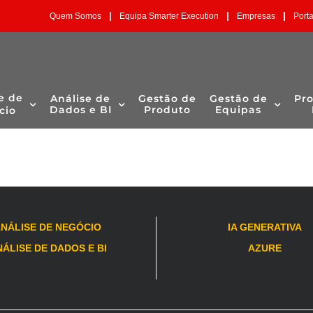
|
|
|
Quem Somos
Equipa Smarter Execution
Empresas
Port
ua pesquisa.
e de
Análise de
Gestão de
Gestão de
Pr
Dados e BI
Produto
Equipas
cio
NÁLISE DE NEGÓCIO
IA GENERATIVA
ÁLISE DE DADOS E BI
AZURE