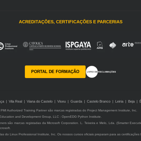
ACREDITAÇÕES, CERTIFICAÇÕES E PARCERIAS
PORTAL DE FORMAÇÃO
ça | Vila Real | Viana do Castelo | Viseu | Guarda | Castelo Branco | Leiria | Beja | 
MI Authorized Training Partner são marcas registradas do Project Management Institute, Inc.
 Education and Development Group, LLC : OpenEDG Python Institute.
rtners são marcas registadas da Microsoft Corporation. L. Teixeira e Melo, Lda. (Smarter Execut
crosoft.
adas do Linux Professional Institute, Inc. Os nossos cursos oficiais preparam para as certificaçõe