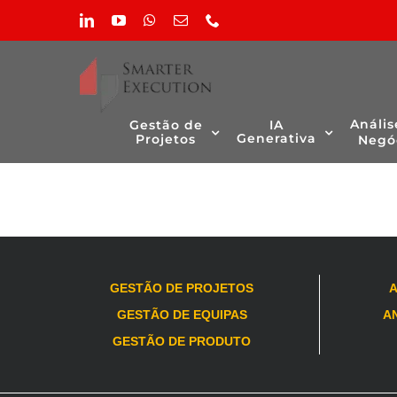
Skip
LinkedIn
YouTube
WhatsApp
Email
Phone
to
(necessário
content
mas
não
publicado)
Não foram encontrados produtos correspondentes à s
Anális
Gestão de
IA
Generativa
Projetos
Negó
GESTÃO DE PROJETOS
A
GESTÃO DE EQUIPAS
AN
GESTÃO DE PRODUTO