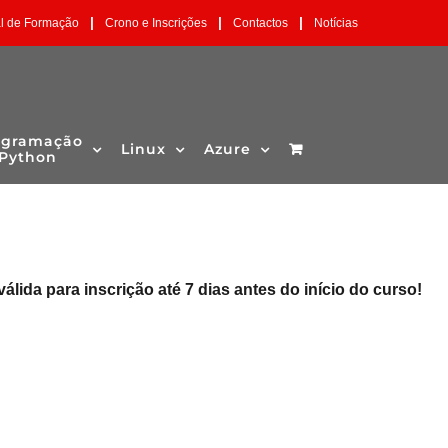
|
|
|
al de Formação
Crono e Inscrições
Contactos
Notícias
ogramação
Linux
Azure
Python
válida para inscrição até 7 dias antes do início do curso!