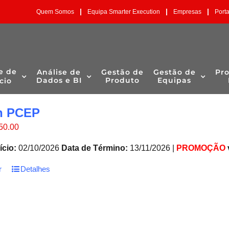
|
|
|
Quem Somos
Equipa Smarter Execution
Empresas
Port
e de
Análise de
Gestão de
Gestão de
Pr
Dados e BI
Produto
Equipas
cio
n PCEP
O
50.00
eço
preço
ginal
atual
ício:
02/10/2026
Data de Término:
13/11/2026 |
PROMOÇÃO
:
é:
50.00.
€850.00.
r
Detalhes