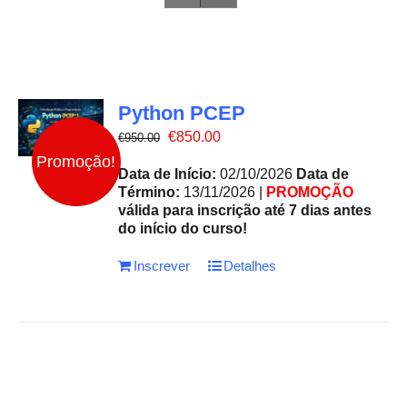
Python PCEP
O
O
€
850.00
€
950.00
preço
preço
Promoção!
original
atual
Data de Início:
02/10/2026
Data de
era:
é:
Término:
13/11/2026 |
PROMOÇÃO
€950.00.
€850.00.
válida para inscrição até 7 dias antes
do início do curso!
Inscrever
Detalhes