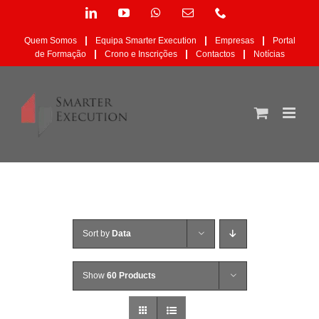
Skip
LinkedIn
YouTube
WhatsApp
Email
Phone
to
(necessário
content
mas
|
|
|
Quem Somos
Equipa Smarter Execution
Empresas
Portal
não
|
|
|
de Formação
Crono e Inscrições
Contactos
Notícias
publicado)
Sort by
Data
Show
60 Products