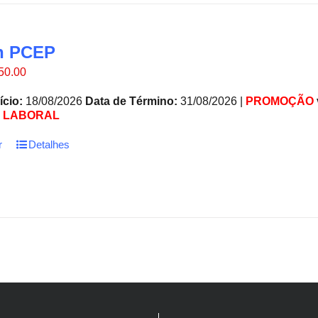
n PCEP
O
50.00
eço
preço
ginal
atual
ício:
18/08/2026
Data de Término:
31/08/2026 |
PROMOÇÃO
:
é:
 LABORAL
50.00.
€850.00.
r
Detalhes