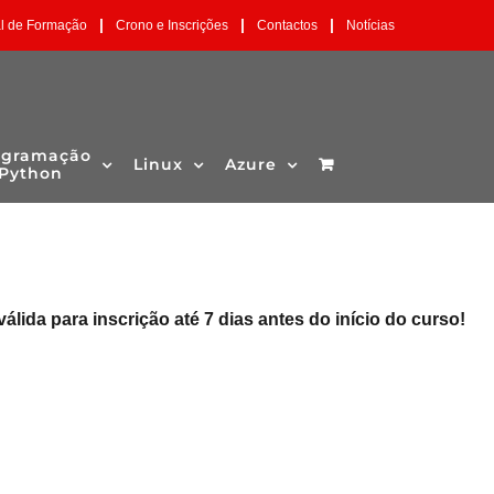
|
|
|
al de Formação
Crono e Inscrições
Contactos
Notícias
ogramação
Linux
Azure
Python
válida para inscrição até 7 dias antes do início do curso!