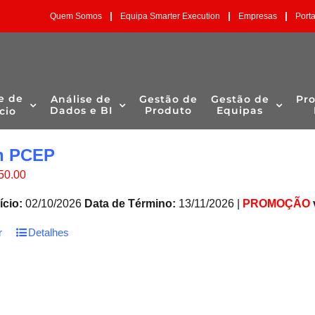
|
|
|
Quem Somos
Equipa Smarter Execution
Empresas
Port
e de
Análise de
Gestão de
Gestão de
Pr
Dados e BI
Produto
Equipas
cio
n PCEP
O
50.00
eço
preço
ginal
atual
ício:
02/10/2026
Data de Término:
13/11/2026 |
PROMOÇÃO
:
é:
50.00.
€850.00.
r
Detalhes