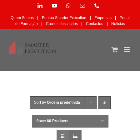
Skip
LinkedIn
YouTube
WhatsApp
Email
Phone
to
(necessário
content
mas
|
|
|
Quem Somos
Equipa Smarter Execution
Empresas
Portal
não
|
|
|
de Formação
Crono e Inscrições
Contactos
Notícias
publicado)
Sort by
Ordem predefinida
Show
60 Products