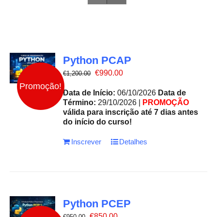
Python PCAP
O
O
€
990.00
€
1,200.00
preço
preço
Promoção!
original
atual
Data de Início:
06/10/2026
Data de
era:
é:
Término:
29/10/2026 |
PROMOÇÃO
€1,200.00.
€990.00.
válida para inscrição até 7 dias antes
do início do curso!
Inscrever
Detalhes
Python PCEP
O
O
€
850.00
€
950.00