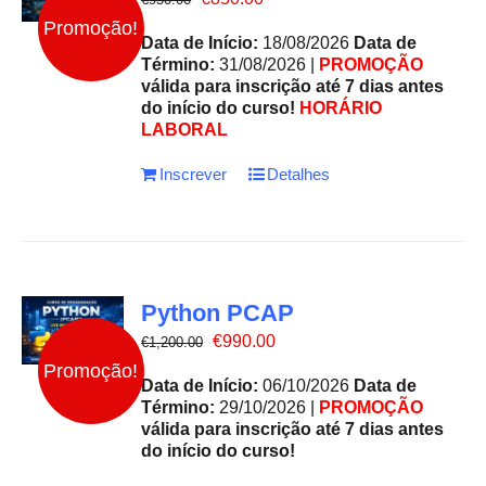
preço
preço
Promoção!
original
atual
Data de Início:
18/08/2026
Data de
era:
é:
Término:
31/08/2026 |
PROMOÇÃO
€950.00.
€850.00.
válida para inscrição até 7 dias antes
do início do curso!
HORÁRIO
LABORAL
Inscrever
Detalhes
Python PCAP
O
O
€
990.00
€
1,200.00
preço
preço
Promoção!
original
atual
Data de Início:
06/10/2026
Data de
era:
é:
Término:
29/10/2026 |
PROMOÇÃO
€1,200.00.
€990.00.
válida para inscrição até 7 dias antes
do início do curso!