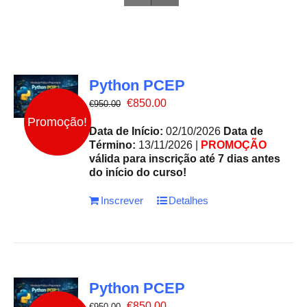
Python PCEP
O
O
€
850.00
€
950.00
preço
preço
Promoção!
original
atual
Data de Início:
02/10/2026
Data de
era:
é:
Término:
13/11/2026 |
PROMOÇÃO
€950.00.
€850.00.
válida para inscrição até 7 dias antes
do início do curso!
Inscrever
Detalhes
Python PCEP
O
O
€
850.00
€
950.00