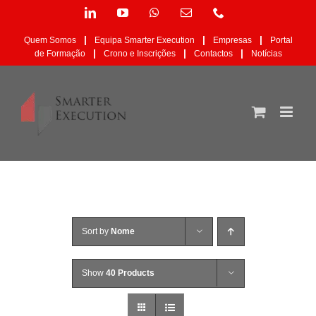
Skip
LinkedIn
YouTube
WhatsApp
Email
Phone
to
(necessário
content
mas
|
|
|
Quem Somos
Equipa Smarter Execution
Empresas
Portal
não
|
|
|
de Formação
Crono e Inscrições
Contactos
Notícias
publicado)
Sort by
Nome
Show
40 Products