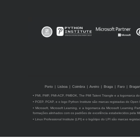
Porto | Lisboa | Coimbra | Aveiro | Braga | Faro | Bragan
• PMI, PMP, PMI-ACP, PMBOK, The PMI Talent Triangle e a logomarca do P
• PCEP, PCAP, e o logo Python Institute são marcas registadas do Open
• Microsoft, Microsoft Learning, e a logomarca da Microsoft Learning Pa
formações alinhados com os padrões de excelência estabelecidos pela Mi
• Linux Professional Institute (LPI) e o logótipo do LPI são marcas regist