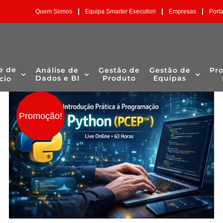
|
|
|
Quem Somos
Equipa Smarter Execution
Empresas
Port
e de
Análise de
Gestão de
Gestão de
Pr
Dados e BI
Produto
Equipas
cio
Promoção!