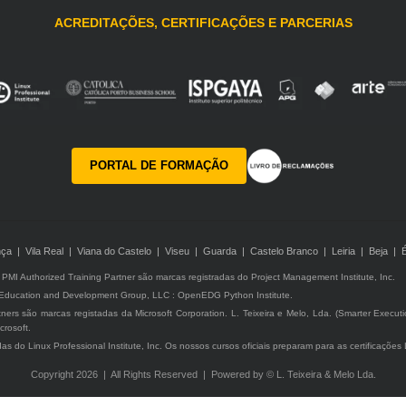
ACREDITAÇÕES, CERTIFICAÇÕES E PARCERIAS
PORTAL DE FORMAÇÃO
ça | Vila Real | Viana do Castelo | Viseu | Guarda | Castelo Branco | Leiria | Beja | 
MI Authorized Training Partner são marcas registradas do Project Management Institute, Inc.
 Education and Development Group, LLC : OpenEDG Python Institute.
rtners são marcas registadas da Microsoft Corporation. L. Teixeira e Melo, Lda. (Smarter Execut
crosoft.
adas do Linux Professional Institute, Inc. Os nossos cursos oficiais preparam para as certificaçõe
Copyright 2026 | All Rights Reserved | Powered by © L. Teixeira & Melo Lda.