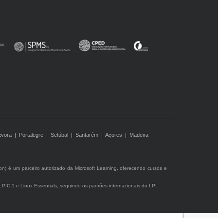
Évora | Portalegre | Setúbal | Santarém | Açores | Madeira
ion) é um parceiro autorizado da Microsoft Learning, oferecendo cursos e
s LPIC-1 e Linux Essentials, seguindo os padrões internacionais do LPI.