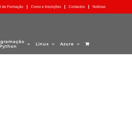
|
|
|
al de Formação
Crono e Inscrições
Contactos
Notícias
ogramação
Linux
Azure
Python