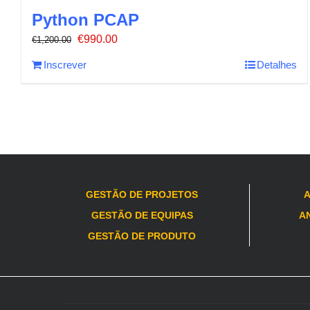
Python PCAP
O
O
€
990.00
€
1,200.00
preço
preço
Inscrever
Detalhes
original
atual
era:
é:
€1,200.00.
€990.00.
GESTÃO DE PROJETOS
A
GESTÃO DE EQUIPAS
AN
GESTÃO DE PRODUTO